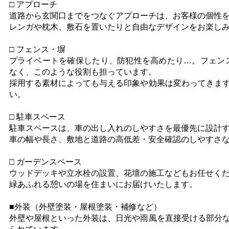
□ アプローチ
道路から玄関口までをつなぐアプローチは、お客様の個性
レンガや枕木、敷石を置いたりと自由なデザインをお楽し
□ フェンス・塀
プライベートを確保したり、防犯性を高めたり…。フェン
なく、このような役割も担っています。
採用する素材によっても与える印象や効果は変わってきま
い。
□ 駐車スペース
駐車スペースは、車の出し入れのしやすさを最優先に設計
車の幅や長さ、敷地と道路の高低差・安全確認のしやすさ
□ ガーデンスペース
ウッドデッキや立水栓の設置、花壇の施工などもお任せく
緑あふれる憩いの場を住まいにお届けいたします。
■外装（外壁塗装・屋根塗装・補修など）
外壁や屋根といった外装は、日光や雨風を直接受ける部分