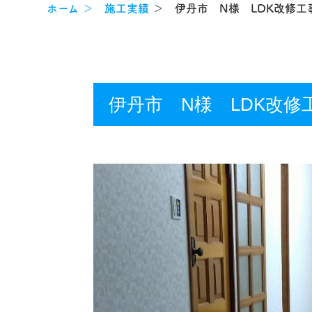
ホーム
＞ 施工実績
＞ 伊丹市 N様 LDK改修工
伊丹市 N様 LDK改修