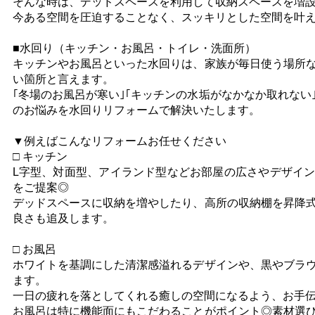
そんな時は、デッドスペースを利用して収納スペースを増
今ある空間を圧迫することなく、スッキリとした空間を叶
■水回り（キッチン・お風呂・トイレ・洗面所）
キッチンやお風呂といった水回りは、家族が毎日使う場所
い箇所と言えます。
｢冬場のお風呂が寒い｣｢キッチンの水垢がなかなか取れない
のお悩みを水回りリフォームで解決いたします。
▼例えばこんなリフォームお任せください
□ キッチン
L字型、対面型、アイランド型などお部屋の広さやデザイ
をご提案◎
デッドスペースに収納を増やしたり、高所の収納棚を昇降
良さも追及します。
□ お風呂
ホワイトを基調にした清潔感溢れるデザインや、黒やブラ
ます。
一日の疲れを落としてくれる癒しの空間になるよう、お手
お風呂は特に機能面にもこだわることがポイント◎素材選